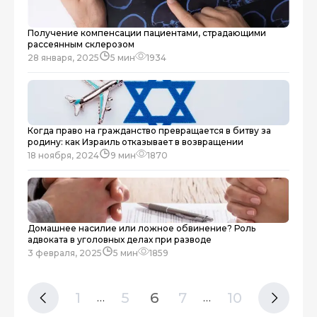
Получение компенсации пациентами, страдающими
рассеянным склерозом
28 января, 2025
5 мин
1934
Когда право на гражданство превращается в битву за
родину: как Израиль отказывает в возвращении
18 ноября, 2024
9 мин
1870
Домашнее насилие или ложное обвинение? Роль
адвоката в уголовных делах при разводе
3 февраля, 2025
5 мин
1859
1
5
6
7
10
…
…