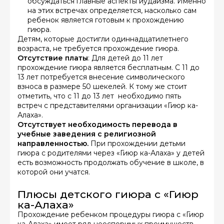
обсуждаться главные аспекты иудаизма. Именно
на этих встречах определяется, насколько сам
ребенок является готовым к прохождению
гиюра.
Детям, которые достигли одиннадцатилетнего
возраста, не требуется прохождение гиюра.
Отсутствие платы
: Для детей до 11 лет
прохождение гиюра является бесплатным. С 11 до
13 лет потребуется внесение символического
взноса в размере 50 шекелей. К тому же стоит
отметить, что с 11 до 13 лет необходимо пять
встреч с представителями организации «Гиюр ка-
Алаха».
Отсутствует необходимость перевода в
учебные заведения с религиозной
направленностью.
При прохождении детьми
гиюра с родителями через «Гиюр ка-Алаха» у детей
есть возможность продолжать обучение в школе, в
которой они учатся.
Плюсы детского гиюра с «Гиюр
ка-Алаха»
Прохождение ребенком процедуры гиюра с «Гиюр