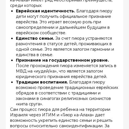
ка-Алаха» имеет ряд неоспоримых преимуществ,
среди которых:
Еврейская идентичность.
Благодаря гиюру
дети могут получить официальное признание
еврейства. Это играет весомую роль при
самоопределении и дальнейшем будущем в
еврейском сообществе.
Единство семьи.
За счет гиюра устраняются
разночтения в статусе детей, проживающих в
одной семье. Это является залогом гармонии и
единства в семье.
Признание на государственном уровне.
После прохождения гиюра изменяется запись в
МВД на «иудей/ка», что является залогом
юридического признания еврейства детей.
Традиции воспитания.
Благодаря гиюру
возможно проведение традиционных еврейских
обрядов в соответствии с традициями и
законами в синагогах религиозных сионистов
«кипа сруга».
Сам процесс гиюра для ребенка на территории
Израиля через ИТИМ и «Гиюр ка-Алаха» дает
возможность укрепить единство семьи и решить
вопросы относительно самоидентификации. За