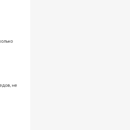
колько
едов, не