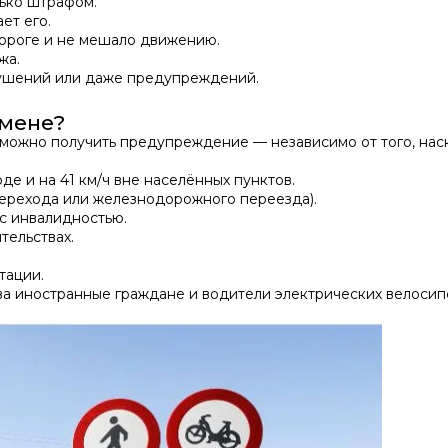
лько штрафом.
ет его.
ороге и не мешало движению.
жа.
арушений или даже предупреждений.
амене?
можно получить предупреждение — независимо от того, нас
де и на 41 км/ч вне населённых пунктов.
ерехода или железнодорожного переезда).
с инвалидностью.
тельствах.
тации.
а иностранные граждане и водители электрических велосип