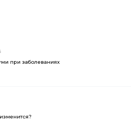
5
уми при заболеваниях
 изменится?