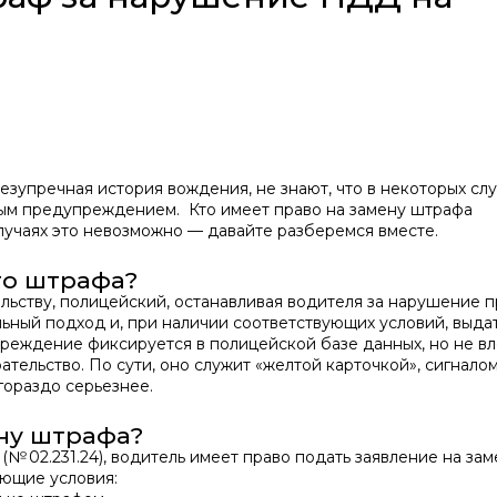
езупречная история вождения, не знают, что в некоторых сл
ным предупреждением.
Кто имеет право на замену штрафа
лучаях это невозможно — давайте разберемся вместе.
то штрафа?
ельству, полицейский, останавливая водителя за нарушение 
ный подход и, при наличии соответствующих условий, выдат
еждение фиксируется в полицейской базе данных, но не вл
ельство. По сути, оно служит «желтой карточкой», сигналом,
гораздо серьезнее.
ену штрафа?
№ 02.231.24), водитель имеет право подать заявление на зам
ющие условия: