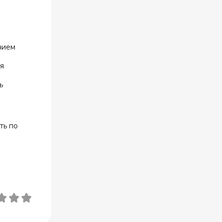
нием
я
ь
ть по