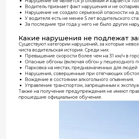
Нарушение не является уголовным и карается то
Водитель признает факт нарушения и не оспарива
Нарушение не создало серьезной опасности на д
У водителя есть не менее 5 лет водительского ста
За последние три года у него не было других н
Какие нарушения не подлежат з
Существуют категории нарушений, за которые невоз
чиста водительская история. Среди них:
Превышение скорости более чем на 31 км/ч в горо
Опасные обгоны (включая обгон у пешеходного п
Парковка на местах, предназначенных для людей 
Нарушения, совершенные при отягчающих обстоя
Вождение в состоянии алкогольного опьянения.
Управление транспортом, запрещенным к эксплуа
Также на получение предупреждения не имеют прав
прошедшие официальное обучение.