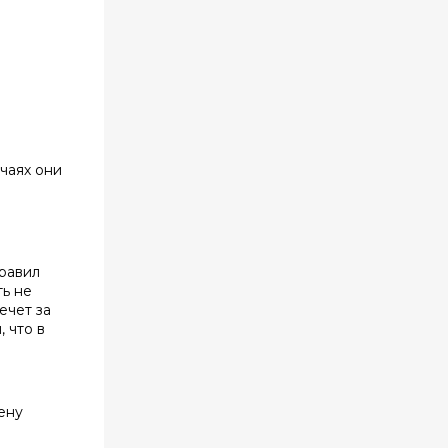
учаях они
правил
ь не
ечет за
 что в
ену