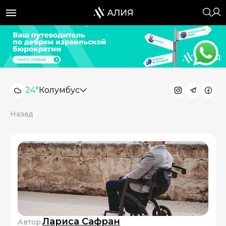
24°
Колумбус
Назад
Лариса Сафран
Автор: