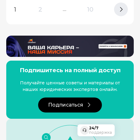
1
2
10
…
Подпишитесь на полный доступ
Получайте ценные советы и материалы от
наших юридических экспертов онлайн.
Подписаться
24/7
поддержка