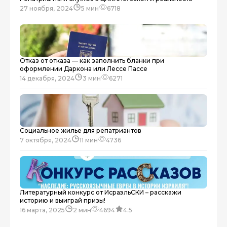
27 ноября, 2024
5 мин
6718
Отказ от отказа — как заполнить бланки при
оформлении Даркона или Лессе Пассе
14 декабря, 2024
3 мин
6271
Социальное жилье для репатриантов
7 октября, 2024
11 мин
4736
Литературный конкурс от ИсраэльСКИ – расскажи
историю и выиграй призы!
16 марта, 2025
2 мин
4694
4.5