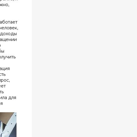
жно,
работает
человек,
 доходы
вращении
о
бы
олучить
уация
сть
прос,
еет
ть
ила для
ая