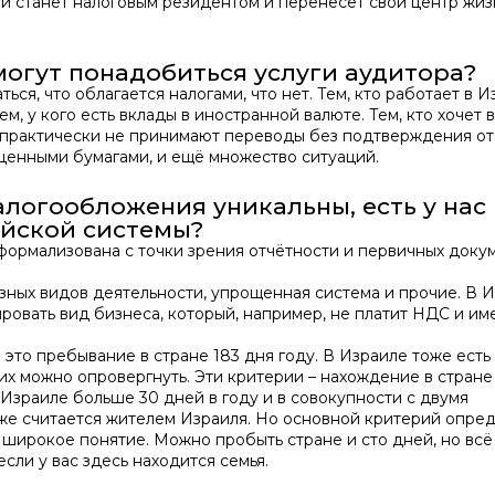
 и станет налоговым резидентом и перенесёт свой центр жиз
могут понадобиться услуги аудитора?
ться, что облагается налогами, что нет. Тем, кто работает в И
м, у кого есть вклады в иностранной валюте. Тем, кто хочет 
с практически не принимают переводы без подтверждения от
 ценными бумагами, и ещё множество ситуаций.
алогообложения уникальны, есть у нас
ийской системы?
формализована с точки зрения отчётности и первичных доку
зных видов деятельности, упрощенная система и прочие. В 
ировать вид бизнеса, который, например, не платит НДС и им
 это пребывание в стране 183 дня году. В Израиле тоже есть
их можно опровергнуть. Эти критерии – нахождение в стране
 Израиле больше 30 дней в году и в совокупности с двумя
же считается жителем Израиля. Но основной критерий опре
 широкое понятие. Можно пробыть стране и сто дней, но всё 
сли у вас здесь находится семья.