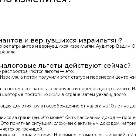
иантов и вернувшихся израильтян?
ых репатриантов и вернувшихся израильтян. Аудитор Вадим О
равила.
 налоговые льготы действуют сейчас?
о распространяются льготы — это:
Израиля, а потом получили этот статус и перенесли центр жи
ет, а потом окончательно вернулся и перенёс центр жизни в И
н, которые постоянно жили в стране, затем уехали, долго
ющая для этих групп освобождение от налога на 10 лет на до
щийся за границей. Это может быть пассивный доход — проце
Это понятная ситуация, сложней с активным доходом, наприм
няется за границей.
доходы — одна история. Например, стоматолог, живущий в Из