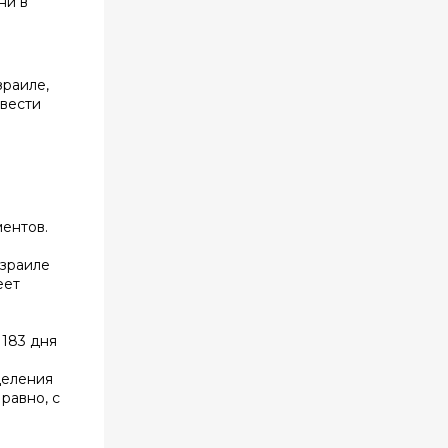
ни в
зраиле,
ввести
ментов.
Израиле
еет
 183 дня
деления
равно, с