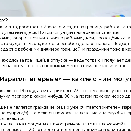
ях?
лиента, работает в Израиле и ездит за границу, работая и та
д, там или здесь. В этой ситуации налоговая инспекция,
ями, говорит: возьмите число рабочих дней, проведённых за
и это будет та часть, которая освобождена от налога. Подход
падают с рабочими днями за границей, и праздники тоже в к
находясь за границей, в отпуске — ведь тогда он получает де
тся налогом. То есть спорных моментов немалое количество.
 Израиля впервые» — какие с ним могу
 алию в 19 году, а жить приехал в 22, это несложно, у него е
олучил паспорт в каком-нибудь 96-м, а потом приехал через д
 ещё не является гражданином, но уже считается жителем Изр
е супруги/а). Но если он приехал на лечение или службу в а
родлеваются.
т налога на проценты от иностранной валюты, вложенной в
 впервые» на 20 лет и до пяти лет вернувшимся израильтянам