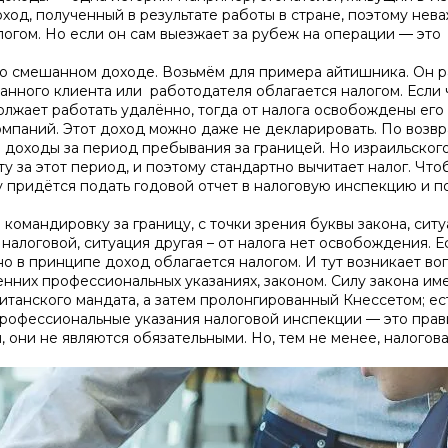
ход, полученный в результате работы в стране, поэтому нева
логом. Но если он сам выезжает за рубеж на операции
—
это
т о смешанном доходе. Возьмём для примера айтишника. Он 
ранного клиента или работодателя облагается налогом. Если 
олжает работать удалённо, тогда от налога освобождены его
 компаний. Этот доход можно даже не декларировать. По воз
ли доходы за период пребывания за границей. Но израильског
у за этот период, и поэтому стандартно вычитает налог. Что
у придётся подать годовой отчет в налоговую инспекцию и п
командировку за границу, с точки зрения буквы закона, сит
налоговой, ситуация другая – от налога нет освобождения. Е
о в принципе доход облагается налогом. И тут возникает во
енних профессиональных указаниях, законом. Силу закона им
итанского мандата, а затем пролонгированный Кнессетом; ес
 Профессиональные указания налоговой инспекции — это прав
, они не являются обязательными. Но, тем не менее, налогов