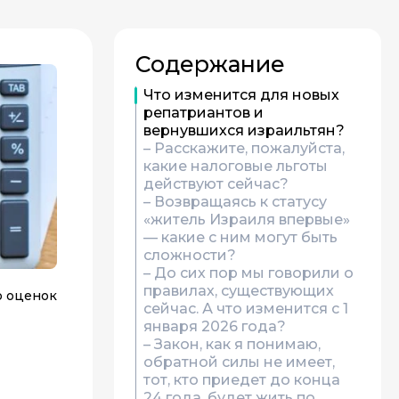
Содержание
Что изменится для новых
репатриантов и
вернувшихся израильтян?
– Расскажите, пожалуйста,
какие налоговые льготы
действуют сейчас?
– Возвращаясь к статусу
«житель Израиля впервые»
— какие с ним могут быть
сложности?
– До сих пор мы говорили о
правилах, существующих
о оценок
сейчас. А что изменится с 1
января 2026 года?
– Закон, как я понимаю,
обратной силы не имеет,
тот, кто приедет до конца
24 года, будет жить по