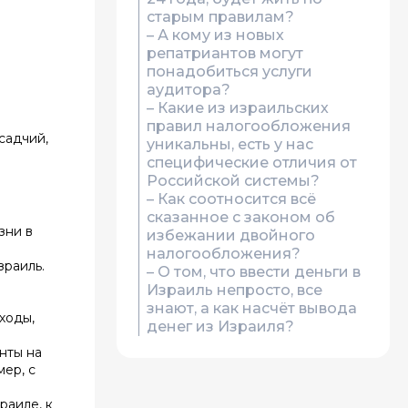
старым правилам?
– А кому из новых
репатриантов могут
понадобиться услуги
аудитора?
– Какие из израильских
правил налогообложения
садчий,
уникальны, есть у нас
специфические отличия от
Российской системы?
– Как соотносится всё
сказанное с законом об
зни в
избежании двойного
налогообложения?
зраиль.
– О том, что ввести деньги в
Израиль непросто, все
знают, а как насчёт вывода
ходы,
денег из Израиля?
нты на
ер, с
раиле, к