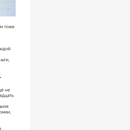
м тоже.
аждой
ньги,
т
щё не
вадцать
аиля
рмии,
.