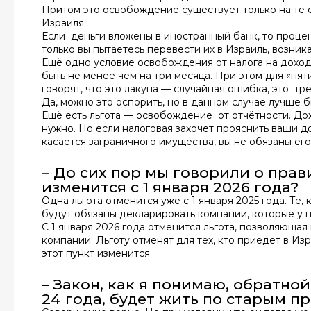
Притом это освобождение существует только на те с
Израиля.
Если деньги вложены в иностранный банк, то процен
только вы пытаетесь перевести их в Израиль, возник
Ещё одно условие освобождения от налога на доход
быть не менее чем на три месяца. При этом для «пят
говорят, что это лакуна — случайная ошибка, это тре
Да, можно это оспорить, но в данном случае лучше б
Ещё есть льгота — освобождение от отчётности. До
нужно. Но если налоговая захочет прояснить ваши д
касается заграничного имущества, вы не обязаны его
– До сих пор мы говорили о прав
изменится с 1 января 2026 года?
Одна льгота отменится уже с 1 января 2025 года. Те,
будут обязаны декларировать компании, которые у н
С 1 января 2026 года отменится льгота, позволяющая
компании. Льготу отменят для тех, кто приедет в Из
этот пункт изменится.
– Закон, как я понимаю, обратной
24 года, будет жить по старым п