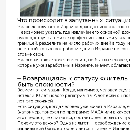
Что происходит в запутанных ситуаци
Человек получает в Израиле доход от иностранного к
Невозможно указать, где извлечён его основной дохо
руководствуясь теми же профессиональными указани
границей, разделите на число рабочих дней в году, 
понятный, только вот рабочие дни в Израиле не сов
стране свои.
Налоговая также хочет выяснить, не был ли человек, 
которые уже заработаны в Израиле, значит, облагаю
– Возвращаясь к статусу «житель
быть сложности?
Зависит от ситуации. Когда, например, человек сделал
истекли 10 лет нового репатрианта. А вот если он п
лет, это сложней.
Есть ситуации, когда человек уже живёт в Израиле,
(например, приехал по программе МАСА или в качеств
этот период не считается, соответственно льготы п
Почему это важно? Одна из льгот — освобождение о
израильский банк, которое даётся «жителям Израиля