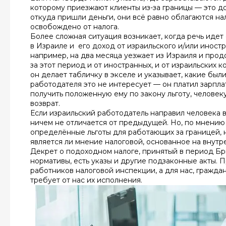
которому приезжают клиенты из-за границы — это до
откуда пришли деньги, они всё равно облагаются на
освобождено от налога.
Более сложная ситуация возникает, когда речь иде
в Израиле и его доход от израильского и/или иност
например, на два месяца уезжает из Израиля и прод
за этот период и от иностранных, и от израильских
он делает табличку в экселе и указывает, какие бы
работодателя это не интересует — он платил зарплат
получить положенную ему по закону льготу, человек
возврат.
Если израильский работодатель направил человека в 
ничем не отличается от предыдущей. Но, по мнению 
определённые льготы для работающих за границей, н
является ли мнение налоговой, основанное на внутр
Декрет о подоходном налоге, принятый в период Бр
нормативы, есть указы и другие подзаконные акты.
работников налоговой инспекции, а для нас, граждан
требует от нас их исполнения.