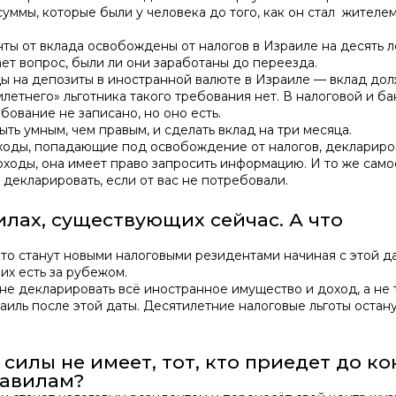
уммы, которые были у человека до того, как он стал жителе
ты от вклада освобождены от налогов в Израиле на десять л
ает вопрос, были ли они заработаны до переезда.
ы на депозиты в иностранной валюте в Израиле — вклад до
илетнего» льготника такого требования нет. В налоговой и ба
бование не записано, но оно есть.
ыть умным, чем правым, и сделать вклад на три месяца.
ходы, попадающие под освобождение от налогов, деклариро
оходы, она имеет право запросить информацию. И то же само
 декларировать, если от вас не потребовали.
илах, существующих сейчас. А что
 кто станут новыми налоговыми резидентами начиная с этой д
их есть за рубежом.
 не декларировать всё иностранное имущество и доход, а не 
раиль после этой даты. Десятилетние налоговые льготы остану
 силы не имеет, тот, кто приедет до к
равилам?