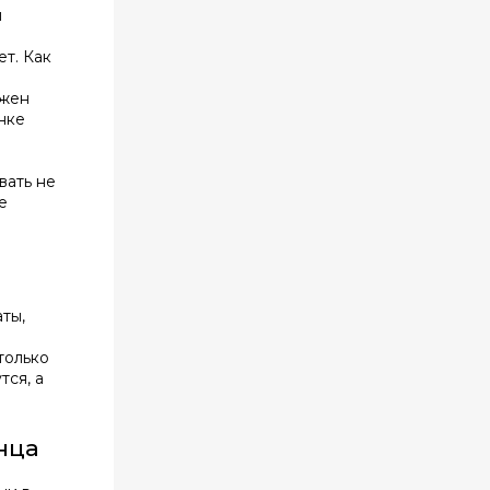
м
ет. Как
лжен
нке
вать не
е
аты,
только
тся, а
онца