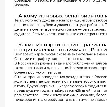
Совершенно верно. Но при условии, что он тогда же
Израиль.
– А кому из новых репатриантов 
Тем, у кого есть доходы из-за границы, чтобы разобра
но выезжает за рубеж и удаленно оттуда работает. Те
деньги на счёт в израильском банке — банки сейча
аудитора. Есть тонкости, связанные с иностранными
– Какие из израильских правил н
специфические отличия от Росс
Во-первых, израильская система значительно менее 
Санкции и штрафы у нас значительно мягче.
В России есть разные виды налогообложения для ра
такого нет, налоги одинаковые. Но можно зарегистр
более простую отчётность.
С точки зрения определения резидентства, в России
количественные критерии, но не такие абсолютные, 
в году. Другой вариант — когда человек находится в
предыдущими годами набирается 425 дней, то он то
резидентства — это «центр жизни» в Израиле, более
точки зрения налоговой, центр жизни именно здесь, е