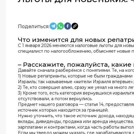
Поделиться:
Что изменится для новых репатр
С 1 января 2026 меняются налоговые льготы для нов
специалист по налогообложению, объясняет новые п
– Расскажите, пожалуйста, какие
Давайте сначала разберёмся с понятиями. Те, на ког
1) Новые репатрианты, которые не были гражданами 
Израиль; так называемые «жители Израиля впервые»;
2) Те, кто совершил алию, сразу же уехал на много л
3) Кроме того, есть категория вернувшихся израильтя
отсутствовали, а потом вернулись.
Предмет нашего разговора — статья 14, предоставля
источник которых находится за границей.
Нужно уточнить, что такое источник дохода, находя
вклады, дивиденды, продажа или аренда имущества. 
зарплатами и контрактами, когда часть работы выпол
Если мы твердо можем указать, где зарабатываются 