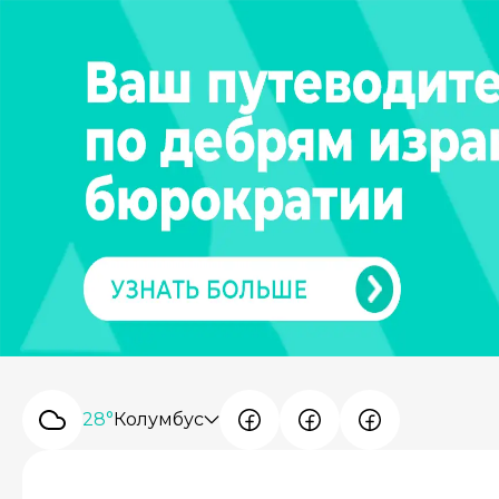
28°
Колумбус