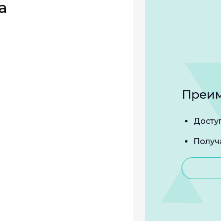
а
Преим
Досту
Получ