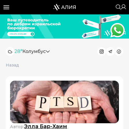
28°
Колумбус
Назад
Элла Бар-Хаим
Автор: