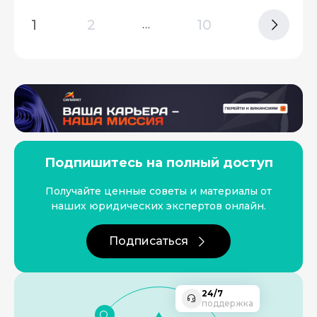
1
2
10
…
Подпишитесь на полный доступ
Получайте ценные советы и материалы от
наших юридических экспертов онлайн.
Подписаться
24/7
поддержка