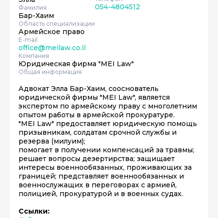
054-4804512
Фамилия
Бар-Хаим
Область специализации
Армейское право
E-mail
office@meilaw.co.il
Компания
Юридическая фирма "MEI Law"
Общая информация
Адвокат Элла Бар-Хаим, сооснователь
юридической фирмы "MEI Law", является
экспертом по армейскому праву с многолетним
опытом работы в армейской прокуратуре.
"MEI Law" предоставляет юридическую помощь
призывникам, солдатам срочной службы и
резерва (милуим);
помогает в получении компенсаций за травмы;
решает вопросы дезертирства; защищает
интересы военнообязанных, проживающих за
границей; представляет военнообязанных и
военнослужащих в переговорах с армией,
полицией, прокуратурой и в военных судах.
Ссылки: