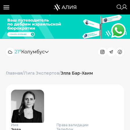
21°
Колумбус
Главная
/
Лига Экспертов
/
Элла Бар-Хаим
Имя
Права валидации
Элла
Телефон