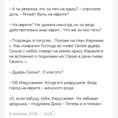
– А ты уверена, что он пел на идиш? – спросила
дочь. – Может быть, на иврите?
– На иврите? Не думала никогда, но он ведь
действительно знал иврит… Что же он мог петь?
– Подожди, я погуглю… Похоже на плач Иеремии:
«…Как помрачил Господь во гневе Своем дщерь
Сиона! с небес поверг на землю красу Израиля и
не вспомнил о подножии ног Своих в день гнева
Своего…»
– Дщерь Сиона?.. О ком это?
– Об Иерусалиме. Когда его разрушили. Ведь
город на иврите – женского рода.
«О, если забуду тебя, Иерусалим!.. Не забывал
дедушка, – подумала Дина. – Теперь и я помню».
6 апреля, 2025
642