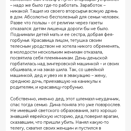
– надо же было где-то работать. Заработок –
никакой. Тащил из своего вторсырья всякую дрянь
в дом. Абсолютно бесполезный для семьи человек.
Разве что пользы – от религии через газеты
отказался: детям лишенца дороги бы не было.
Поднимали детей мать и ее сестра, добрая фея-
горбунья. Красавица лицом, тетушка своим
телесным уродством не хотела никого обременять,
в молодости нескольким женихам отказала,
посвятила себя племянникам. День-деньской
горбатилась над зингеровской машинкой – и своих
обшивала, и на заказ шила. Так, со швейной
машинкой, дед и увез их в эвакуацию – жену,
среднюю дочь, приехавшую на каникулы к
родителям, и красавицу-горбунью.
Собственно, именно дед, этот шлемазл-неудачник,
спас тогда семью. Дина поняла это уже повзрослев.
Не имевший светского образования, зато хорошо
знавший еврейскую историю, дед поверил врагам,
сказавшим, что пришли убить. Нанял какую-то
телегу, схватил своих женщин и пустился в