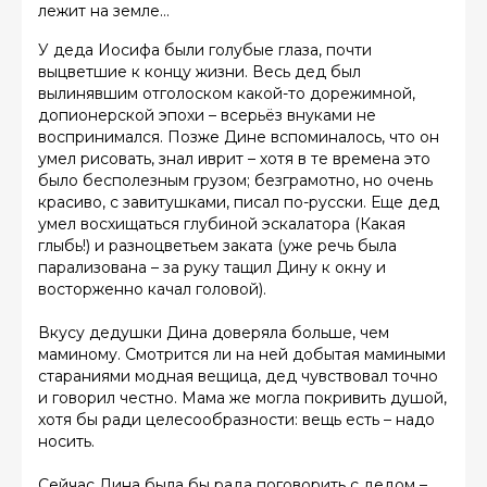
лежит на земле…
У деда Иосифа были голубые глаза, почти
выцветшие к концу жизни. Весь дед был
вылинявшим отголоском какой-то дорежимной,
допионерской эпохи – всерьёз внуками не
воспринимался. Позже Дине вспоминалось, что он
умел рисовать, знал иврит – хотя в те времена это
было бесполезным грузом; безграмотно, но очень
красиво, с завитушками, писал по-русски. Еще дед
умел восхищаться глубиной эскалатора (Какая
глыбь!) и разноцветьем заката (уже речь была
парализована – за руку тащил Дину к окну и
восторженно качал головой).
Вкусу дедушки Дина доверяла больше, чем
маминому. Смотрится ли на ней добытая мамиными
стараниями модная вещица, дед чувствовал точно
и говорил честно. Мама же могла покривить душой,
хотя бы ради целесообразности: вещь есть – надо
носить.
Сейчас Дина была бы рада поговорить с дедом –