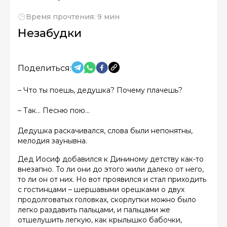
Время прочтения: 9 мин
Незабудки
Поделиться:
– Что ты поешь, дедушка? Почему плачешь?
– Так… Песню пою…
Дедушка раскачивался, слова были непонятны,
мелодия заунывна.
Дед Иосиф добавился к Дининому детству как-то
внезапно. То ли они до этого жили далеко от него,
то ли он от них. Но вот проявился и стал приходить
с гостинцами – шершавыми орешками о двух
продолговатых головках, скорлупки можно было
легко раздавить пальцами, и пальцами же
отшелушить легкую, как крылышко бабочки,