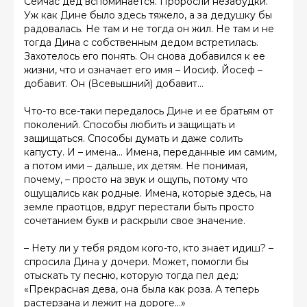
Сейчас дед вспоминается. Проросли незабудки.
Уж как Дине было здесь тяжело, а за дедушку бы
радовалась. Не там и не тогда он жил. Не там и не
тогда Дина с собственным дедом встретилась.
Захотелось его понять. Он снова добавился к ее
жизни, что и означает его имя – Иосиф. Йосеф –
добавит. Он (Всевышний) добавит…
Что-то все-таки передалось Дине и ее братьям от
поколений. Способы любить и защищать и
защищаться. Способы думать и даже солить
капусту. И – имена… Имена, переданные им самим,
а потом ими – дальше, их детям. Не понимая,
почему, – просто на звук и ощупь, потому что
ощущались как родные. Имена, которые здесь, на
земле праотцов, вдруг перестали быть просто
сочетанием букв и раскрыли свое значение.
– Нету ли у тебя рядом кого-то, кто знает идиш? –
спросила Дина у дочери. Может, помогли бы
отыскать ту песню, которую тогда пел дед:
«Прекрасная дева, она была как роза. А теперь
растерзана и лежит на дороге…»