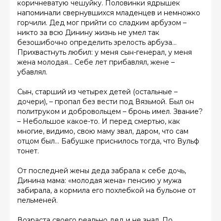
коричневатую чешуйку. Половинки ядрышек
напоминали свернувшихся младенцев и немножко
горчили. Дед мог прийти со сладким арбузом –
никто за всю Динину жизнь не умел так
безошибочно определить зрелость арбуза…
Прихвастнуть любил: у меня сын-генерал, у меня
жена молодая… Себе лет прибавлял, жене –
убавлял.
Сын, старший из четырех детей (остальные –
дочери), – пропал без вести под Вязьмой. Был он
политруком и добровольцем – бронь имел. Звание?
– Небольшое какое-то. И перед смертью, как
многие, видимо, свою маму звал, даром, что сам
отцом был… Бабушке приснилось тогда, что Вульф
тонет.
От последней жены деда забрала к себе дочь,
Динина мама: «молодая жена» пенсию у мужа
забирала, а кормила его похлебкой на бульоне от
пельменей.
Возраста своего реально дед и не знал. По