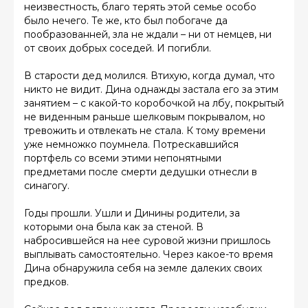
неизвестность, благо терять этой семье особо
было нечего. Те же, кто был побогаче да
пообразованней, зла не ждали – ни от немцев, ни
от своих добрых соседей. И погибли.
В старости дед молился. Втихую, когда думал, что
никто не видит. Дина однажды застала его за этим
занятием – с какой-то коробочкой на лбу, покрытый
не виденным раньше шелковым покрывалом, но
тревожить и отвлекать не стала. К тому времени
уже немножко поумнела. Потрескавшийся
портфель со всеми этими непонятными
предметами после смерти дедушки отнесли в
синагогу.
Годы прошли. Ушли и Динины родители, за
которыми она была как за стеной. В
набросившейся на нее суровой жизни пришлось
выплывать самостоятельно. Через какое-то время
Дина обнаружила себя на земле далеких своих
предков.