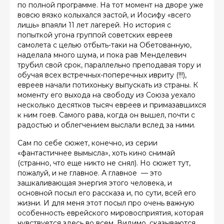
по полной программе. На тот момент на дворе уже
вовсю вязко колыхался застой, и Иосифу «всего
лишь» впаяли 11 лет лагерей. Но история с
попыткой угона группой советских евреев
самолета с целью отбыть-таки на Обетованную,
наделала много шума, и пока рав Менделевич
трубил свой срок, параллельно преподавая тору и
обучая всех встречных-поперечных ивриту (!!!),
евреев начали потихоньку выпускать из страны. К
моменту его выхода на свободу из Союза уехало
несколько десятков тысяч евреев и примазавшихся
к ним гоев. Самого рава, когда он вышел, почти с
радостью и облегчением выслали вслед за ними.
Сам по себе сюжет, конечно, из серии
«фантастичнее вымысла», хоть кино снимай
(странно, что еще никто не снял). Но сюжет тут,
пожалуй, и не главное. А главное — это
зашкаливающая энергия этого человека, и
основной посыл его рассказа и, по сути, всей его
жизни. И для меня этот посыл про очень важную
особенность еврейского мировосприятия, которая
чувствуется здесь во всем. Видимо, сказываются