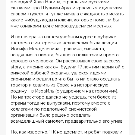
мелодией Хава Нагила, страшными русскими
сказками про Шульхан Арух и красивым идишским
словом «тухес», я тут же начала с жадностью искать
какие-нибудь коды и ключи, которые помогли бы
мне ознакомиться с мироощущением местных.
И вот вчера на нашем учебном курсе в рубрике
«встреча с интересным человеком» была лекция
Иосифа Менделевича – раввина, сиониста,
воздушного пирата, бывшего политзэка и просто
хорошего человека. Он рассказывал свою success
story, а именно как он, будучи 17-лентим парнягой с
рижской рабочей окраины, увлекся идеями
сионизма и решил во что бы то ни стало оседлать
трактор и свалить из Совка на историческую
родину – в ИзраИль (с ударением на втором «и»).
Но на тракторе далеко не уедешь, тем более из
страны тогда не выпускали, поэтому вместе с
коллегами по подпольной сионистской
организации было решено оседлать
всамделишный самолет, предварительно его угнав.
Но, как известно, ЧК не дремлет, и ребят повязали