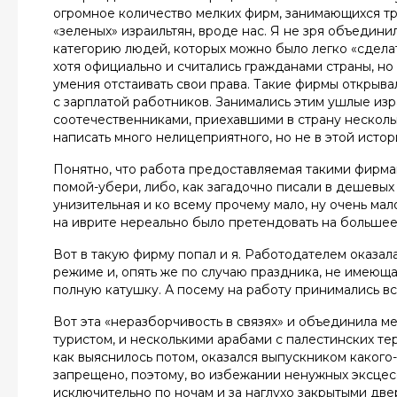
огромное количество мелких фирм, занимающихся тр
«зеленых» израильтян, вроде нас. Я не зря объедини
категорию людей, которых можно было легко «сделат
хотя официально и считались гражданами страны, но
умения отстаивать свои права. Такие фирмы открывал
с зарплатой работников. Занимались этим ушлые из
соотечественниками, приехавшими в страну нескол
написать много нелицеприятного, но не в этой истор
Понятно, что работа предоставляемая такими фирма
помой-убери, либо, как загадочно писали в дешевых 
унизительная и ко всему прочему мало, ну очень ма
на иврите нереально было претендовать на большее
Вот в такую фирму попал и я. Работодателем оказал
режиме и, опять же по случаю праздника, не имеюща
полную катушку. А посему на работу принимались в
Вот эта «неразборчивость в связях» и объединила м
туристом, и несколькими арабами с палестинских тер
как выяснилось потом, оказался выпускником какого
запрещено, поэтому, во избежании ненужных эксцесс
исключительно по ночам и за наглухо закрытыми две