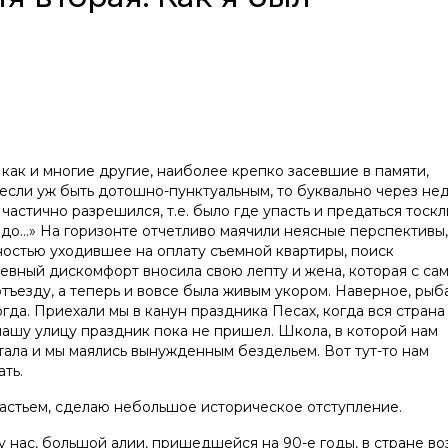
 как и многие другие, наиболее крепко засевшие в памяти,
 если уж быть дотошно-пунктуальным, то буквально через не
частично разрешился, т.е. было где упасть и предаться тоск
адо…» На горизонте отчетливо маячили неясные перспективы,
остью уходившее на оплату съемной квартиры, поиск
евный дискомфорт вносила свою лепту и жена, которая с са
тъезду, а теперь и вовсе была живым укором. Наверное, рыб
гда. Приехали мы в канун праздника Песах, когда вся страна
 нашу улицу праздник пока не пришел. Школа, в которой нам
отала и мы маялись вынужденным бездельем. Вот тут-то нам
ть.
астьем, сделаю небольшое историческое отступление.
у нас, большой алии, пришедшейся на 90-е годы, в стране в