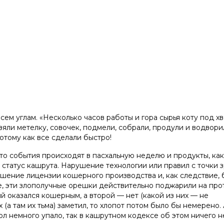
всем углам. «Несколько часов работы и гора сырья коту под х
зяли метелку, совочек, подмели, собрали, продули и водвори
потому как все сделали быстро!
что события происходят в пасхальную неделю и продукты, как
статус кашрута. Нарушение технологии или правил с точки 
лишение лицензии кошерного производства и, как следствие,
е, эти злополучные орешки действительно поджарили на про
й оказался кошерным, а второй — нет (какой из них — не
(а там их тьма) заметил, то хлопот потом было бы немерено. 
пол немного упало, так в кашрутном кодексе об этом ничего н