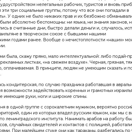
удоустройством нелегальных рабочих, туристов и вновь при
л эти три социальные группы, потому что все они попадали в
ь». У одних не было никаких прав и их безбожно обманывали
 были абсолютно беспомощны: ни языка, ни знания законов, 
ись в считанные дни, быстро делали деньги и, случалось, ис
раильтяне в творческом союзе с бывшими нашими
ькими годами ранее. Вообще о нечистоплотности «наших» м
ии.
ми была, скажу прямо, мало интеллектуальной: либо подай-п
рекламных листках, «на свежем воздухе». Черная, грязная, тя
ло, оплачиваемая. В принципе, людям не умеющим сказать и п
.
ась кондитерская, по случаю праздника работавшая в авраль
я возможности задействовать коренных и грамотных израиль
се имеющие руки, ноги и широкие спины.
еня в одной группе с сорокалетним мужиком, вероятно росс
риторий, один из которых владел русским языком, как мы с в
-то ленинградского института. Нанимать арабов на работу бы
ов, случайных свидетелей и контактов с полицией, работали
рями. При малейшем стуке они как тараканы, разбегались по 