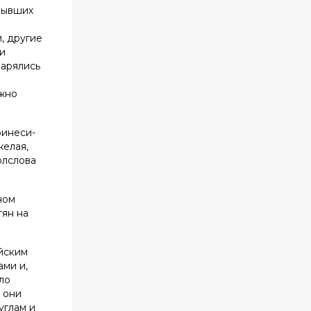
бывших
, другие
ни
парялись
ожно
ринеси-
желая,
олслова
ном
тян на
ийским
ами и,
ло
 они
углам и