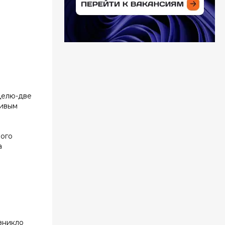
делю-две
ливым
мого
а
озникло