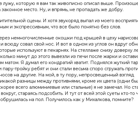
о в лужу, которую я вам так живописно описал выше. Произо
 законное место. Ну, и впрямь, не пропадать же добру.
хитительной сцены. И хотя звукоряд выпал из моего восприяти
ным и экспрессивным, что все было понятно без слов.
 через немногочисленные окошки под крышей в цеху нарисов
и всюду совал свой нос. И вот в одном из углов он вдруг об
которые используют в пекарнях. На стеллаже снизу доверху л
колько минут до этого вывезли из печи после жарки и остав
гим матом. Я думал его кондратий хватит. Поднялся жуткий та
и пару-тройку ребят и они стали весьма споро сгружать прот
осов на другие. На мой, в ту пору, непросвещенный взгляд
никакой разницы между противнями, кроме их цвета (одни бы
скорее всего алюминиевые или стальные) я не замечал. Но ст
вокруг, стараясь подсобить. И тут от всей этой суеты кто-то 
 обрушилась на пол. Получилось как у Михалкова, помните?