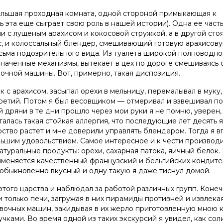
ольшая проходная комната, одной стороной примыкающая к
ь эта еще сыграет свою роль в нашей истории). Одна ее част
 с лущеным арахисом и кокосовой стружкой, а в другой сто
с, и колоссальный блендер, смешивающий готовую арахисов
сьма подозрительного вида. Из туалета широкой полноводно
значенные механизмы, вытекает в цех по дороге смешиваясь 
очной машины. Вот, примерно, такая диспозиция.
 с арахисом, засыпал орехи в мельницу, перемалывал в муку,
 третий. Потом я был весовщиком — отмеривал и взвешивал п
 дряни в те дни прошло через мои руки я не помню, уверен,
талась такая стойкая аллергия, что последующие лет десять я
ство растет и мне доверили управлять блендером. Тогда я 
ольшим удовольствием. Самое интересное и к чести производ
натуральные продукты: орехи, сахарная патока, яичный белок.
рименяется качественный французский и бельгийских кондит
обыкновенно вкусный и одну такую я даже тиснул домой.
этого царства и наблюдал за работой различных групп. Конеч
только печи, загружая в них пирамиды противней и извлека
вочных машин, закидывая в их жерло приготовленную мною 
чками. Во время одной из таких экскурсий я увидел, как со