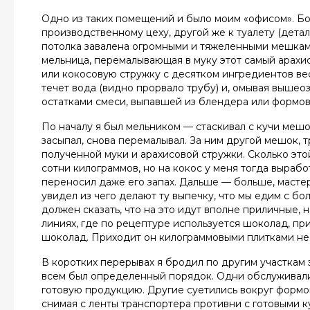
Одно из таких помещений и было моим «офисом». Б
производственному цеху, другой же к туалету (детал
потолка завалена огромными и тяжеленными мешками
мельница, перемалывающая в муку этот самый арахи
или кокосовую стружку с десятком ингредиентов ве
течет вода (видно прорвало трубу) и, омывая вышео
остатками смеси, выпавшей из блендера или формов
По началу я был мельником — стаскивал с кучи мешок
засыпал, снова перемалывал. За ним другой мешок,
полученной муки и арахисовой стружки. Сколько этой
сотни килограммов, но на кокос у меня тогда вырабо
переносил даже его запах. Дальше — больше, мастер
увидел из чего делают ту выпечку, что мы едим с б
должен сказать, что на это идут вполне приличные, 
линиях, где по рецептуре используется шоколад, п
шоколад. Приходит он килограммовыми плитками не
В коротких перерывах я бродил по другим участкам 
всем был определенный порядок. Одни обслуживали 
готовую продукцию. Другие суетились вокруг формо
снимая с ленты транспортера противни с готовыми ку