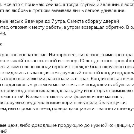
 Все это я понимаю сейчас, а тогда, глупый и зеленый, я во
ятная любовь к пряткам вызывала лишь легкое удивление.
ные часы с 6 вечера до 7 утра. С места сбора у дверей
ас, отвозил к месту работы, а утром возвращал обратно. В о
ми.
а.
анное впечатление. Ни хорошее, ни плохое, а именно стра
стве какой-то занюханный инженер, 10 лет до этого прорабо
, если само слово «кондитерская» прежде было окружено нек
 мне виделись пылающая печь, румяный толстый кондитер, кре
нь скоро все иллюзии рассыпались в прах. Кондитерская в мо
м с одинаковым успехом могли печь печенья, клеить обувь ил
ых производственных залов, к каждому из которых примыкало
 чистотой. В залах натыканы или формовочные машины,
аскорузлых недр маленькие коричневые или белые кучки,
ем, или огромные печи, превращающие эти неаппетитные ку
лые цеха, либо доводящие продукцию до нужной кондиции, 
ний.