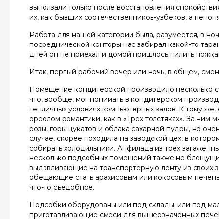
выползали только после восстановления спокойствия.
их, как бывших соотечественников-узбеков, а непон
Работа для нашей категории была, разумеется, в ноч
посреднической конторы нас забирал какой-то тарант
дней он не приехал и домой пришлось пилить ножка
Итак, первый рабочий вечер или ночь, в общем, смен
Помещение кондитерской производило несколько стр
что, вообще, мог понимать в кондитерском производ
тепличных условиях компьютерных залов. К тому же
ореолом романтики, как в «Трех толстяках». За ним
розы, горы цукатов и облака сахарной пудры, но оче
случае, скорее походила на заводской цех, в которо
собирать холодильники. Анфилада из трех загаженн
несколько подсобных помещений также не блещущих
выдавливающие на транспортерную ленту из своих з
обещающие стать арахисовым или кокосовым печень
что-то съедобное.
Подсобки оборудованы или под склады, или под ма
приготавливающие смеси для вышеозначенных пече