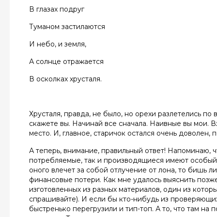
В глазах подруг
Туманом застилаются
И небо, и земля,
А солнце отражается
В осколках хрусталя.
Хрусталя, правда, не было, но орехи разлетелись по 
скажете вы. Начинай все сначала. Наивные вы мои. В
место. И, главное, старичок остался очень доволен, 
А теперь, внимание, правильный ответ! Напоминаю, 
потребляемые, так и производящиеся имеют особый 
оного влечет за собой отлучение от лона, то бишь 
финансовые потери. Как мне удалось выяснить позж
изготовленных из разных материалов, один из которы
спрашивайте). И если бы кто-нибудь из проверяющих 
быстренько перегрузили и тип-топ. А то, что там на 