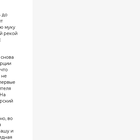
ь до
ят
ую муку
й рекой
с
 снова
орции
 что
 не
впервые
ителя
 На
ерский
но, во
я
кашу и
лидная