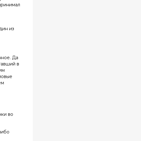
спринимал
дин из
нное. Да
тавший в
им
мовые
ем
и
чки во
либо