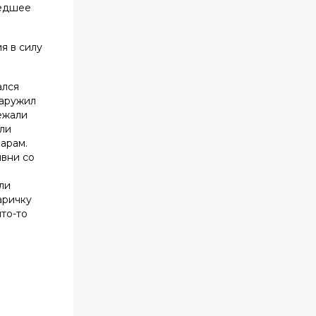
шедшее
я в силу
ался
наружил
ежали
или
рарам.
ивни со
ли
аричку
что-то