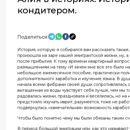
кондитером.
Поделиться:
История, которую я собирался вам рассказать также,
произошла на заре нашей эмигрантской жизни, ну, а
после прибытия. К тому времени квартирный вопрос 
размышлениям на тему «И зачем мне все это было н
небольшое ежемесячное пособие, практически полн
дополнительного заработка и изучение языка. В душ
начала всеми фибрами своей души сопротивлялась о
вытащенная из воды чувствует себя лучше, чем мы то
радовалась жизни, праздновала и веселилась, но на
предстояло изучать иврит, разумеется, тоже не раб
подвернулась «замечательная» возможность заработа
Чтобы было понятно чему мы были обязаны таким сч
В период большой эмиграции или, как это называют 