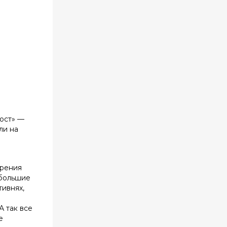
вост» —
ли на
зрения
 большие
тивнях,
А так все
е