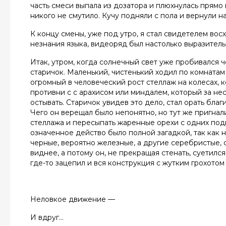
часть смеси выпала из дозатора и плюхнулась прям
никого не смутило. Кучу подняли с пола и вернули на
К концу смены, уже под утро, я стал свидетелем вос
незнания языка, видеоряд был настолько выразитель
Итак, утром, когда солнечный свет уже пробивался
старичок. Маленький, чистенький ходил по комнатам 
огромный в человеческий рост стеллаж на колесах, 
противни с с арахисом или миндалем, который за нес
остывать. Старичок увидев это дело, стал орать бла
Чего он верещал было непонятно, но тут же пригнал
стеллажа и пересыпать жаренные орехи с одних подн
означенное действо было полной загадкой, так как 
черные, вероятно железные, а другие серебристые, 
виднее, а потому он, не прекращая стенать, суетился 
где-то зацепил и вся конструкция с жутким грохотом
Неловкое движение —
И вдруг…